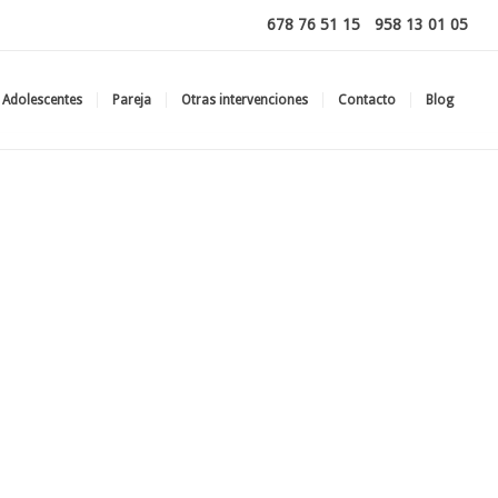
678 76 51 15
-
958 13 01 05
Adolescentes
Pareja
Otras intervenciones
Contacto
Blog