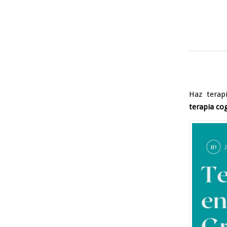
Haz terap
terapia co