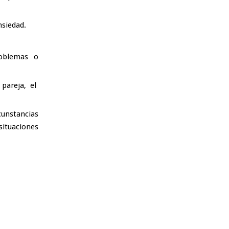
nsiedad.
roblemas o
pareja, el
cunstancias
situaciones