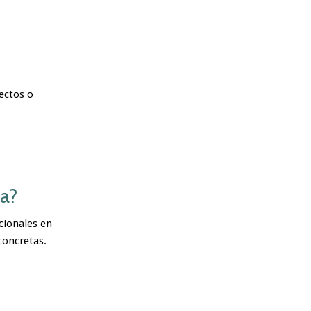
ectos o
a?
cionales en
concretas.