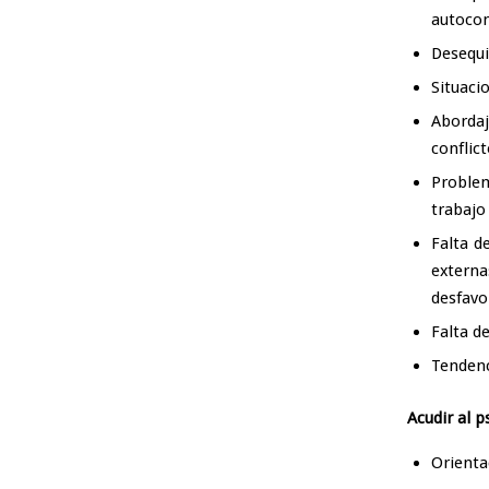
autocom
Desequi
Situaci
Aborda
conflic
Problem
trabajo 
Falta d
externa
desfavo
Falta d
Tendenc
Acudir al 
Orienta