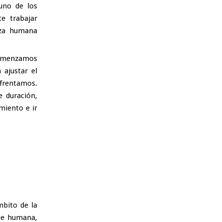
uno de los
e trabajar
eza humana
comenzamos
 ajustar el
nfrentamos.
 duración,
amiento e ir
mbito de la
que humana,