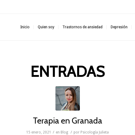
Inicio
Quien soy
Trastornos de ansiedad
Depresión
ENTRADAS
Terapia en Granada
/
/
15 enero, 2021
en
Blog
por
Psicología Julieta