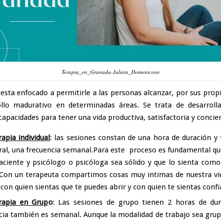
Terapia_en_Granada-Julieta_Domenicone
 esta enfocado a permitirle a las personas alcanzar, por sus prop
llo madurativo en determinadas áreas. Se trata de desarroll
capacidades para tener una vida productiva, satisfactoria y concie
rapia individual
: las sesiones constan de una hora de duración y 
ral, una frecuencia semanal.Para este proceso es fundamental que
aciente y psicólogo o psicóloga sea sólido y que lo sienta como
Con un terapeuta compartimos cosas muy intimas de nuestra vi
 con quien sientas que te puedes abrir y con quien te sientas confi
rapia en Grup
o
: Las sesiones de grupo tienen 2 horas de dur
cia también es semanal. Aunque la modalidad de trabajo sea grupa