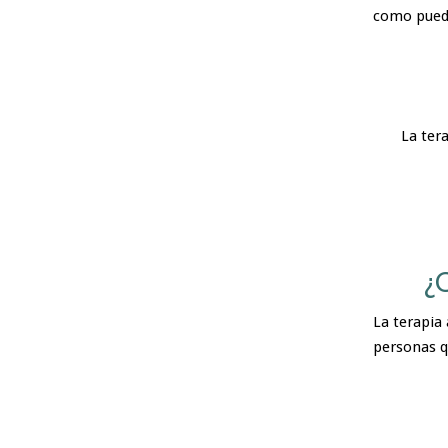
como puede
La ter
¿
La terapia
personas qu