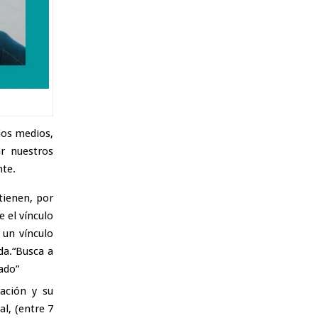
ios medios,
ar nuestros
nte.
tienen, por
 el vínculo
 un vínculo
da.“Busca a
ado”
ación y su
l, (entre 7