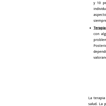
y 10 p
indivi
aspecto
siempre
Terapia
con alg
problem
Posteri
dependi
valoran
La terapia
salud. La 