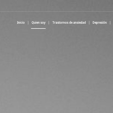
Inicio
Quien soy
Trastornos de ansiedad
Depresión