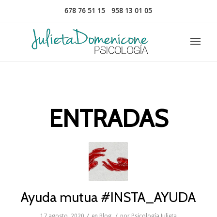
678 76 51 15
-
958 13 01 05
ENTRADAS
Ayuda mutua #INSTA_AYUDA
/
/
17 agosto, 2020
en
Blog
por
Psicología Julieta