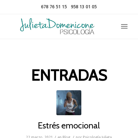
678 76 51 15
-
958 13 01 05
ENTRADAS
Estrés emocional
/
/
22 marzo, 2021
en
Blog
por
Psicología Julieta