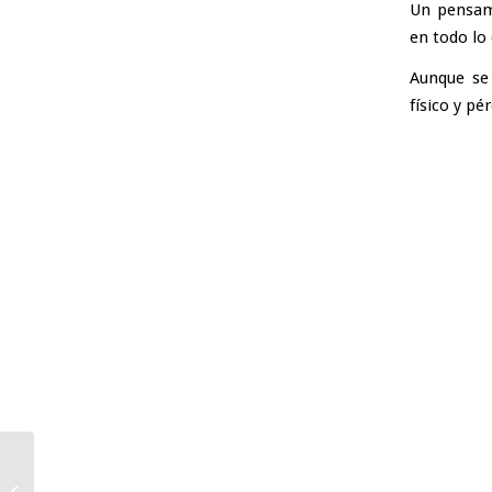
Un pensami
en todo lo
Aunque se
físico y pé
Proyectos