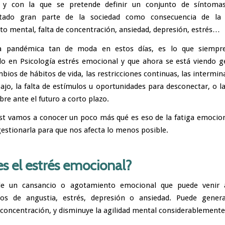
s y con la que se pretende definir un conjunto de síntoma
tado gran parte de la sociedad como consecuencia de la
o mental, falta de concentración, ansiedad, depresión, estrés…
ga pandémica tan de moda en estos días, es lo que siempr
 en Psicología estrés emocional y que ahora se está viendo g
bios de hábitos de vida, las restricciones continuas, las intermi
bajo, la falta de estímulos u oportunidades para desconectar, o l
re ante el futuro a corto plazo.
st vamos a conocer un poco más qué es eso de la fatiga emocio
stionarla para que nos afecta lo menos posible.
s el estrés emocional?
de un cansancio o agotamiento emocional que puede venir 
tos de angustia, estrés, depresión o
ansiedad
. Puede genera
 concentración, y disminuye la agilidad mental considerablemente