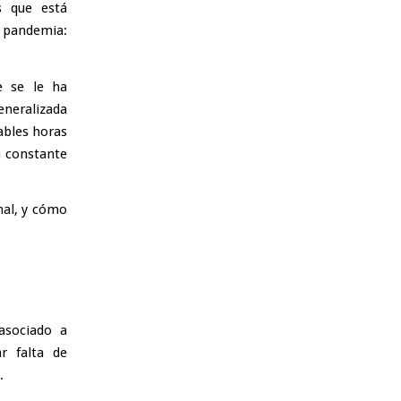
s que está
 pandemia:
e se le ha
eneralizada
nables horas
a constante
nal, y cómo
asociado a
r falta de
.