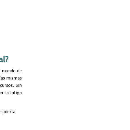
al?
el mundo de
 las mismas
cursos. Sin
r la fatiga
espierta.