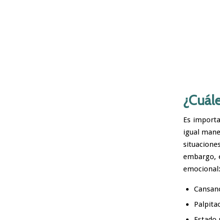
¿Cuále
Es importa
igual mane
situacione
embargo, e
emocional
Cansanc
Palpita
Estado 