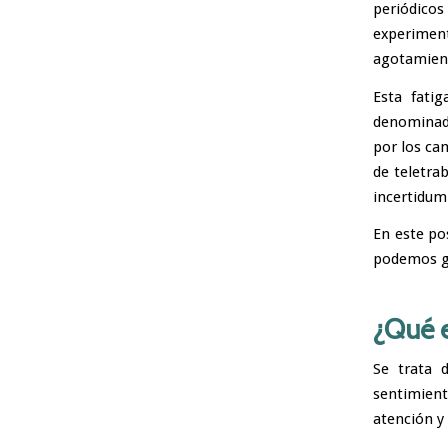
periódico
experimen
agotamient
Esta fati
denominado
por los cam
de teletra
incertidumb
En este po
podemos ge
¿Qué e
Se trata 
sentimien
atención y