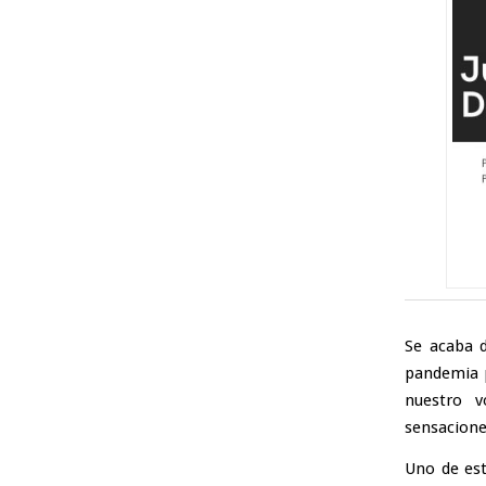
Se acaba d
pandemia p
nuestro v
sensacione
Uno de est