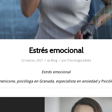
Estrés emocional
/
/
22 marzo, 2021
en
Blog
por
Psicología Julieta
Estrés emocional
omenicone,
psicóloga en Granada,
especialista en ansiedad
y
Psicól