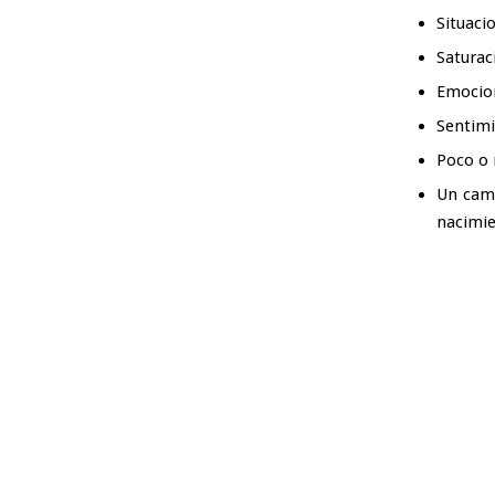
Situaci
Saturac
Emocion
Sentimi
Poco o 
Un camb
nacimie