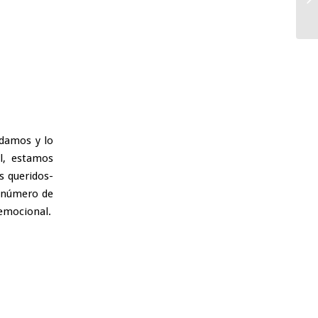
 damos y lo
l, estamos
s queridos-
l número de
 emocional.