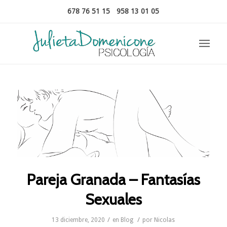
678 76 51 15
-
958 13 01 05
Pareja Granada – Fantasías
Sexuales
/
/
13 diciembre, 2020
en
Blog
por
Nicolas