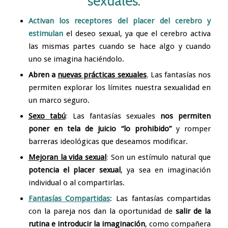
sexuales.
Activan los receptores del placer del cerebro y
estimulan
el deseo sexual, ya que el cerebro activa
las mismas partes cuando se hace algo y cuando
uno se imagina haciéndolo.
Abren a
nuevas prácticas sexuales
,
Las fantasías nos
permiten explorar los límites nuestra sexualidad en
un marco seguro.
Sexo tabú
:
Las fantasías sexuales
nos permiten
poner en tela de juicio “lo prohibido”
y romper
barreras ideológicas que deseamos modificar.
Mejoran la vida sexual
:
Son un estímulo natural que
potencia el placer sexual
, ya sea en imaginación
individual o al compartirlas.
Fantasías Compartidas
: Las fantasías compartidas
con la pareja nos dan la oportunidad de
salir de la
rutina e introducir la imaginación
, como compañera