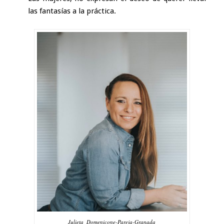
las fantasías a la práctica.
Julieta_Domenicone-
Pareja-Granada