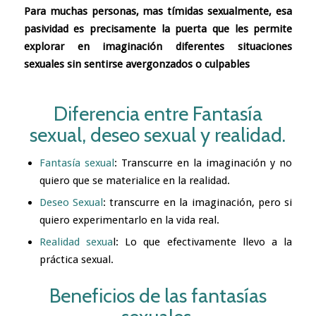
Para muchas personas, mas tímidas sexualmente, esa
pasividad es precisamente la puerta que les permite
explorar en imaginación diferentes situaciones
sexuales sin sentirse avergonzados o culpables
Diferencia entre Fantasía
sexual, deseo sexual y realidad.
Fantasía sexual
: Transcurre en la imaginación y no
quiero que se materialice en la realidad.
Deseo Sexual
: transcurre en la imaginación, pero si
quiero experimentarlo en la vida real.
Realidad sexua
l: Lo que efectivamente llevo a la
práctica sexual.
Beneficios de las fantasías