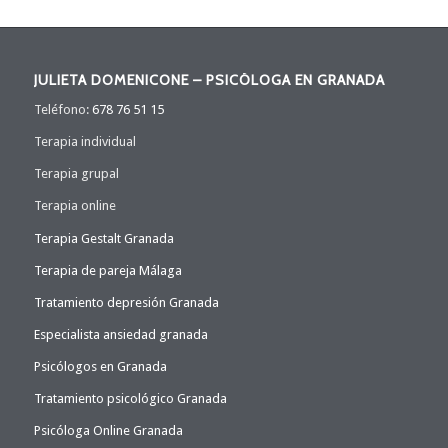
JULIETA DOMENICONE – PSICÓLOGA EN GRANADA
Teléfono:
678 76 51 15
Terapia individual
Terapia grupal
Terapia online
Terapia Gestalt Granada
Terapia de pareja Málaga
Tratamiento depresión Granada
Especialista ansiedad granada
Psicólogos en Granada
Tratamiento psicológico Granada
Psicóloga Online Granada