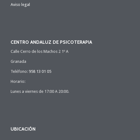
Aviso legal
CENTRO ANDALUZ DE PSICOTERAPIA
Calle Cerro de los Machos 2 1º A
Granada
Teléfono:
958 13 01 05
Horario:
Lunes a viernes de 17:00 A 20:00.
UBICACIÓN