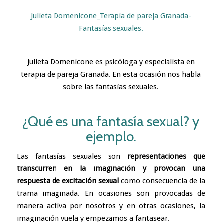
Julieta Domenicone_Terapia de pareja Granada-
Fantasías sexuales.
Julieta Domenicone es psicóloga y especialista en
terapia de pareja Granada. En esta ocasión nos habla
sobre las fantasías sexuales.
¿Qué es una fantasía sexual? y
ejemplo.
Las fantasías sexuales son
representaciones que
transcurren en la imaginación y provocan una
respuesta de excitación sexual
como consecuencia de la
trama imaginada. En ocasiones son provocadas de
manera activa por nosotros y en otras ocasiones, la
imaginación vuela y empezamos a fantasear.