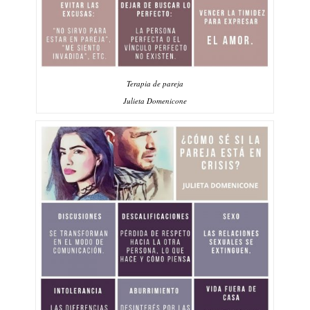
Terapia de pareja
Julieta Domenicone