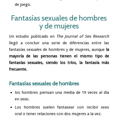
de juego.
Fantasías sexuales de hombres
y de mujeres
Un estudio publicado en
The Journal of Sex Research
llegó a concluir una serie de diferencias entre las
fantasías sexuales de hombres y de mujeres, aunque
la
mayoría de las personas tienen el mismo tipo de
fantasías sexuales, siendo los tríos, la fantasía más
frecuente.
Fantasías sexuales de hombres
los hombres piensan una media de 19 veces al día
en sexo.
Los hombres suelen fantasear con recibir sexo
oral o tener relaciones con dos mujeres a la vez.