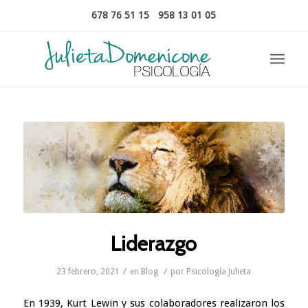
678 76 51 15
-
958 13 01 05
Liderazgo
/
/
23 febrero, 2021
en
Blog
por
Psicología Julieta
En 1939, Kurt
Lewin
y sus colaboradores realizaron los