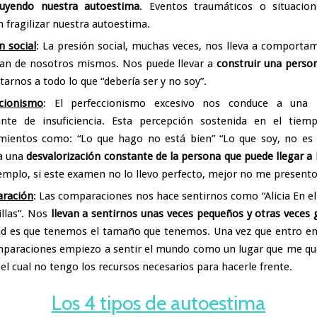
ruyendo nuestra autoestima
. Eventos traumáticos o situacione
 fragilizar nuestra autoestima.
n social
: La presión social, muchas veces, nos lleva a comporta
jan de nosotros mismos. Nos puede llevar a
construir una person
tarnos a todo lo que “debería ser y no soy”.
ccionismo
: El perfeccionismo excesivo nos conduce a una 
ante de insuficiencia. Esta percepción sostenida en el tiem
ientos como: “Lo que hago no está bien” “Lo que soy, no es s
a una
desvalorización constante de la persona que puede llegar a l
emplo, si este examen no lo llevo perfecto, mejor no me presento
ración
: Las comparaciones nos hace sentirnos como “Alicia En el 
llas”. Nos
llevan a sentirnos unas veces pequeños y otras veces 
ad es que tenemos el tamaño que tenemos. Una vez que entro en
paraciones empiezo a sentir el mundo como un lugar que me q
 el cual no tengo los recursos necesarios para hacerle frente.
Los 4 tipos de autoestima