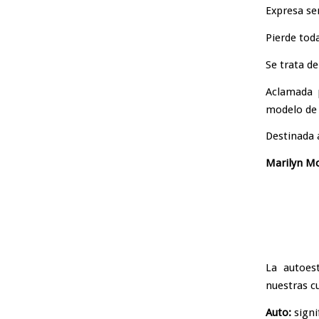
Expresa se
Pierde toda
Se trata d
Aclamada 
modelo de 
Destinada 
Marilyn Mo
La autoes
nuestras cu
Auto:
sign