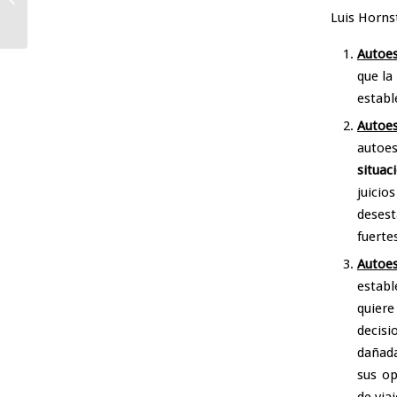
Luis Horns
Autoes
que la
establ
Autoes
autoe
situac
juici
desest
fuerte
Autoes
establ
quiere
decisi
dañada
sus op
de viaj