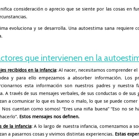
gnifica consideración o aprecio que se siente por las cosas en fu
ircunstancias.
ima evoluciona y se desarrolla. Una autoestima sana requiere c
a.
ctores que intervienen en la autoesti
es recibidos en la infancia
: Al nacer, necesitamos comprender e
odea y para ello empezamos a absorber información. Los p
rcionarnos esta información son nuestros padres y nuestra f
a. A través de sus mensajes verbales, de sus conductas o de sus 
an a comunicar lo que es bueno o malo, lo que se puede comer 
. Nos cuentan como somos! “Eres una niña buena” “Eso no se h
hacerlo”.
Estos mensajes nos definen.
s de la infancia
: A lo largo de nuestra infancia, comenzamos a soc
an a pasarnos cosas y vivimos distintas experiencias.
Estas exper