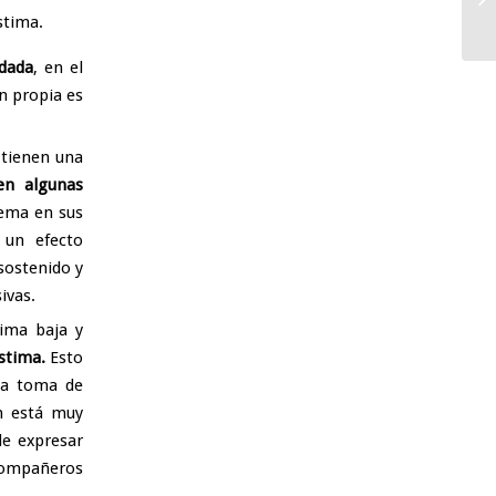
stima.
dada
, en el
n propia es
 tienen una
en algunas
rema en sus
 un efecto
sostenido y
ivas.
ima baja y
estima.
Esto
 La toma de
ón está muy
de expresar
 compañeros