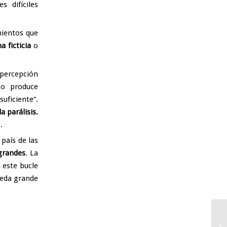
s difíciles
mientos que
a ficticia
o
percepción
po produce
uficiente”.
a parálisis.
.
país de las
grandes
. La
 este bucle
ueda grande