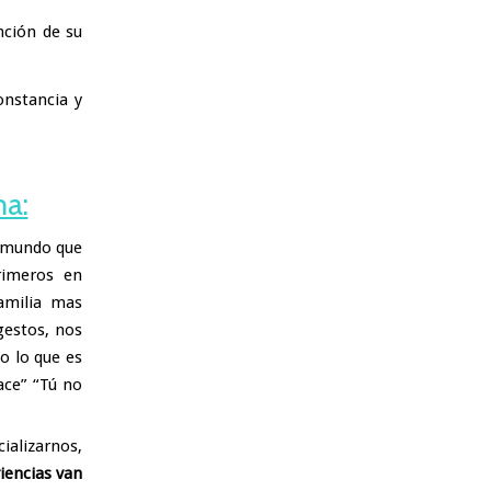
nción de su
onstancia y
ma:
l mundo que
rimeros en
amilia mas
gestos, nos
o lo que es
ace” “Tú no
ializarnos,
iencias van