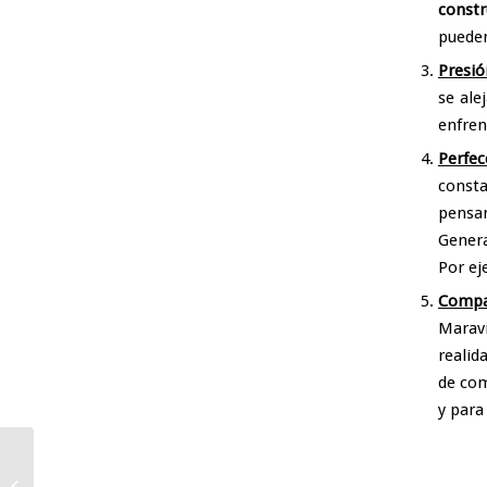
const
pueden
Presió
se ale
enfren
Perfe
const
pensam
Gener
Por ej
Compa
Maravi
realid
de com
y para
Adaptación al cambio