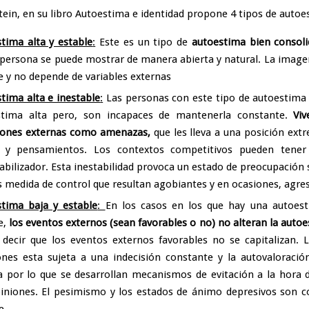
tein
, en su libro Autoestima e identidad propone 4 tipos de autoe
tima alta y estable
:
Este es un tipo de
autoestima bien consoli
 persona se puede mostrar de manera abierta y natural. La image
e y no depende de variables externas
tima alta e inestable
:
Las personas con este tipo de autoestima
stima alta pero, son incapaces de mantenerla constante.
Viv
iones externas como amenazas,
que les lleva a una posición ext
os y pensamientos. Los contextos competitivos pueden tener
abilizador. Esta inestabilidad provoca un estado de preocupación 
s medida de control que resultan agobiantes y en ocasiones, agres
tima baja y estable
:
En los casos en los que hay una autoest
e,
los eventos externos (sean favorables o no) no alteran la auto
 decir que los eventos externos favorables no se capitalizan.
ones esta sujeta a una indecisión constante y la autovaloraci
 por lo que se desarrollan mecanismos de evitación a la hora 
iniones. El pesimismo y los estados de ánimo depresivos son
e.