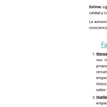
Estima:
si
calidad y c
La autoest
conscienci
Fa
Mensaj
nos r
propo
cercan
empiez
tóxico
sabes 
Huella
empiez