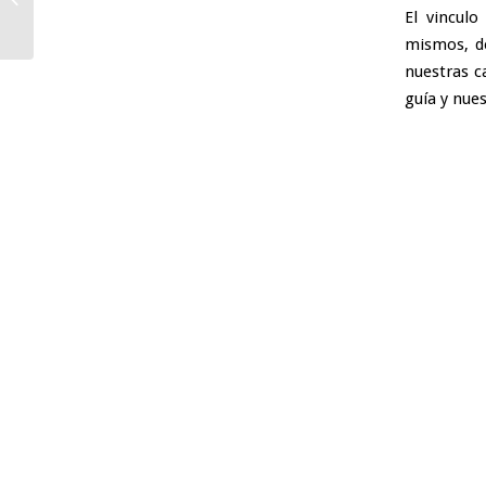
superar una infidelidad
El vincul
mismos, de
nuestras c
guía y nue