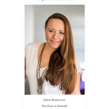
Julieta Domenicone
Psicóloga en Granada