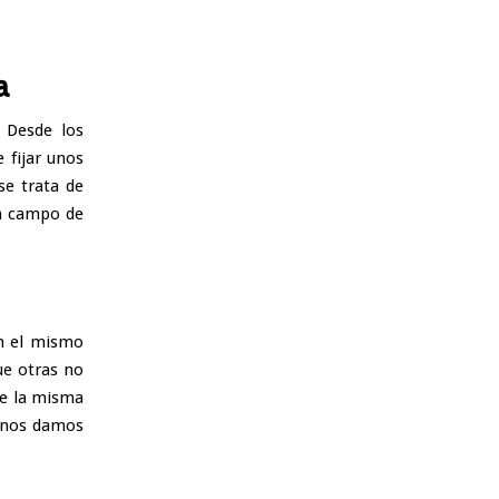
ia
 Desde los
 fijar unos
e trata de
un campo de
n el mismo
ue otras no
de la misma
i nos damos