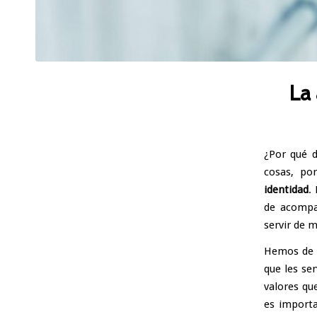
La
¿Por qué d
cosas, po
identidad
.
de acompañ
servir de 
Hemos de t
que les se
valores qu
es importa