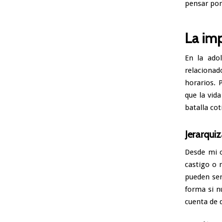
pensar por
La imp
En la ado
relacionad
horarios. 
que la vid
batalla cot
Jerarqui
Desde mi 
castigo o 
pueden ser
forma si n
cuenta de 