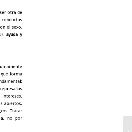
ser otra de
ar conductas
on el sexo.
os
ayuda y
 sumamente
e qué forma
undamental:
represalias
intereses,
os abiertos.
ros. Tratar
sa, no por