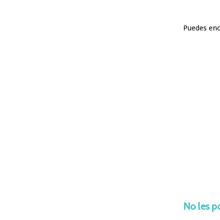
Puedes enc
No les p