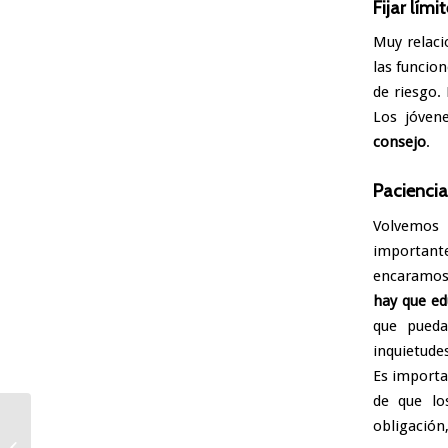
Fijar lím
Muy relaci
las funcion
de riesgo.
Los jóven
consejo
.
Paciencia
Volvemos 
importante
encaramos 
hay que ed
que pueda
inquietude
Es importa
de que lo
obligación
Herramientas para