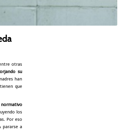
eda
entre otras
forjando su
 madres han
 tienen que
 normativo
tuyendo los
as. Por eso
A pararse a