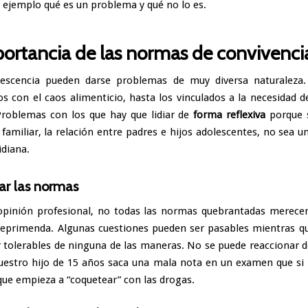
 ejemplo qué es un problema y qué no lo es.
ortancia de las normas de convivenc
lescencia pueden darse problemas de muy diversa naturaleza.
os con el caos alimenticio, hasta los vinculados a la necesidad de
Problemas con los que hay que lidiar de
forma reflexiva
porque s
a familiar, la relación entre padres e hijos adolescentes, no sea 
idiana.
zar las normas
opinión profesional, no todas las normas quebrantadas merece
reprimenda. Algunas cuestiones pueden ser pasables mientras q
 tolerables de ninguna de las maneras. No se puede reaccionar 
uestro hijo de 15 años saca una mala nota en un examen que s
que empieza a “coquetear” con las drogas.