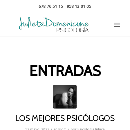
678 76 51 15
-
958 13 01 05
ENTRADAS
LOS MEJORES PSICÓLOGOS
/
/
12 mayo, 2023
en
Blog
por
Psicología Julieta