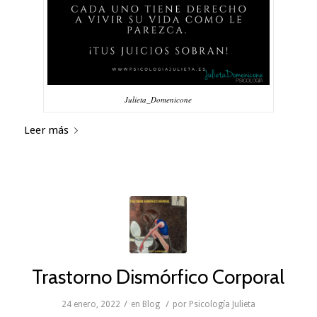
Julieta_Domenicone
Leer más
Trastorno Dismórfico Corporal
/
/
24 enero, 2022
en
Blog
por
Psicología Julieta