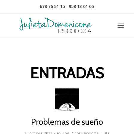
678 76 51 15
-
958 13 01 05
ENTRADAS
Problemas de sueño
/
/
26 octubre, 2021
en
Blog
por
Psicología Julieta