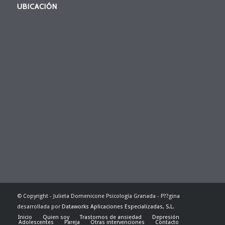
UBICACIÓN
© Copyright - Julieta Domenicone Psicología Granada - P??gina
desarrollada por
Dataworks Aplicaciones Especializadas, S.L.
Inicio
Quien soy
Trastornos de ansiedad
Depresión
Adolescentes
Pareja
Otras intervenciones
Contacto