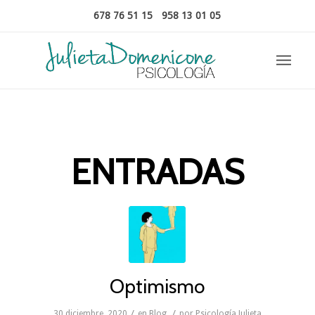
678 76 51 15
-
958 13 01 05
ENTRADAS
Optimismo
/
/
30 diciembre, 2020
en
Blog
por
Psicología Julieta