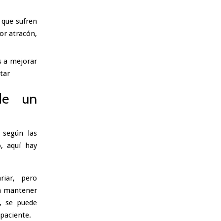
 que sufren
or atracón,
s a mejorar
tar
de un
 según las
o, aquí hay
riar, pero
a mantener
, se puede
paciente.