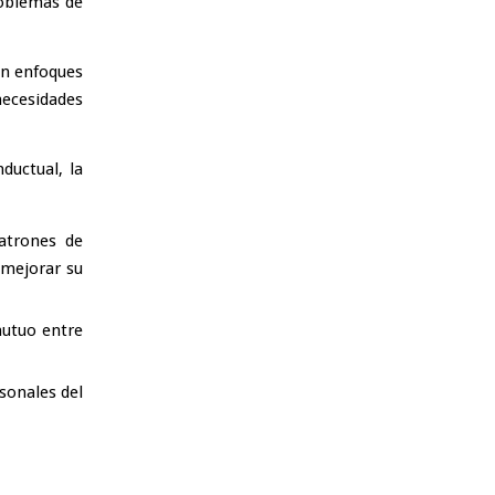
roblemas de
an enfoques
ecesidades
ductual, la
atrones de
 mejorar su
mutuo entre
rsonales del