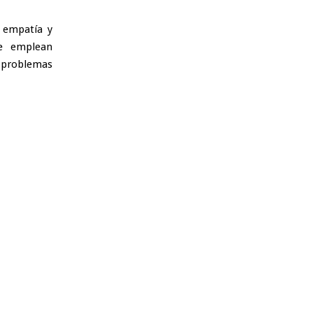
n empatía y
ue emplean
s problemas