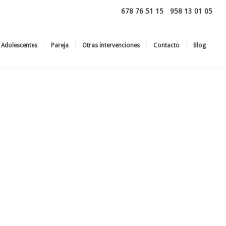
678 76 51 15
-
958 13 01 05
Adolescentes
Pareja
Otras intervenciones
Contacto
Blog