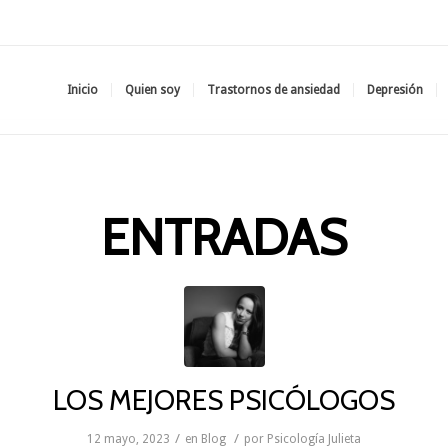
Inicio
Quien soy
Trastornos de ansiedad
Depresión
ENTRADAS
LOS MEJORES PSICÓLOGOS
/
/
12 mayo, 2023
en
Blog
por
Psicología Julieta