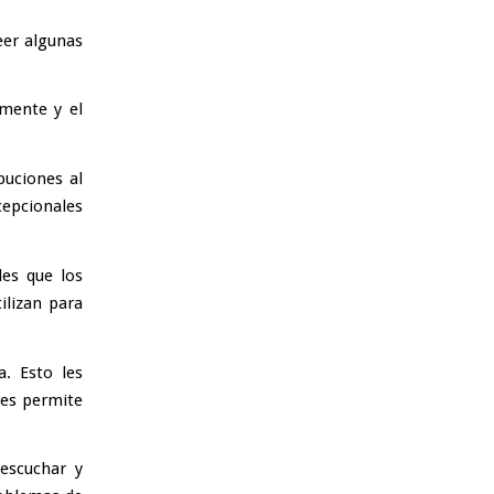
eer algunas
 mente y el
buciones al
cepcionales
les que los
ilizan para
. Esto les
les permite
escuchar y