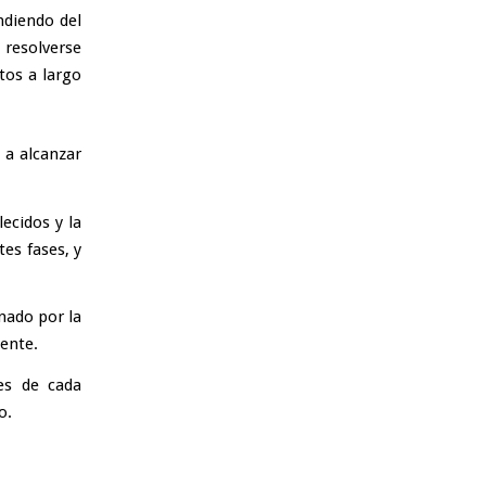
ndiendo del
 resolverse
tos a largo
 a alcanzar
ecidos y la
es fases, y
nado por la
iente.
les de cada
o.