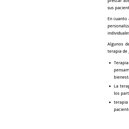
prestar at
sus pacien
En cuanto 
personali
individuale
Algunos de
terapia de 
Terapia
pensami
bienest
La tera
los part
terapia
pacient