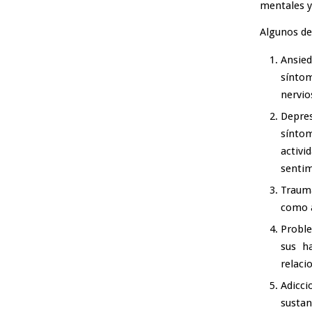
mentales y
Algunos de
Ansie
sínto
nervio
Depre
sínto
activ
sentim
Traum
como a
Proble
sus h
relaci
Adicci
susta