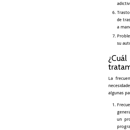
adicti
Trasto
de tra
a mane
Probl
su aut
¿Cuá
tratam
La frecue
necesidade
algunas pa
Frecu
gener
un pr
progra