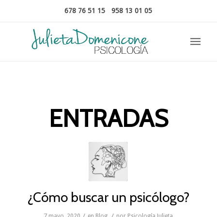
678 76 51 15
-
958 13 01 05
ENTRADAS
¿Cómo buscar un psicólogo?
/
/
7 mayo, 2020
en
Blog
por
Psicología Julieta