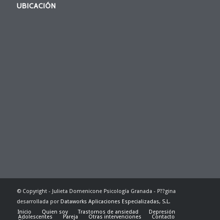
UBICACIÓN
© Copyright - Julieta Domenicone Psicología Granada - P??gina
desarrollada por
Dataworks Aplicaciones Especializadas, S.L.
Inicio
Quien soy
Trastornos de ansiedad
Depresión
Adolescentes
Pareja
Otras intervenciones
Contacto